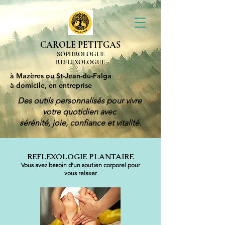
CAROLE PETITGAS
SOPHROLOGUE
REFLEXOLOGUE
à Mazères ou St-Jean-du-Falga
à domicile, en entreprise
Des outils personnalisés pour vivre
votre quotidien avec
sérénité, joie, confiance et vitalité.
REFLEXOLOGIE PLANTAIRE
Vous avez besoin d'un soutien corporel pour
vous relaxer