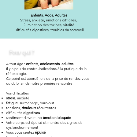
Enfants
,
Ados
,
Adultes
Stress, anxiété, émotions difficiles,
Élimination des toxines, vitalité
Difficultés digestives, troubles du sommeil
Pour qui ?
A tout âge :
enfants
,
adolescents
,
adultes.
Il y a peu de contre-indications à la pratique de la
réflexologie.
Ce point est abordé lors de la prise de rendez-vous
ou du bilan de notre première rencontre.
Vos difficultés
stress
, anxiété
fatigue
, surmenage, burn-out
tensions,
douleurs
récurrentes
difficultés
digestives
sentiment d'avoir une
émotion bloquée
Votre corps est épuisé et montre des signes de
dysfonctionnement
Vous vous sentez
épuisé