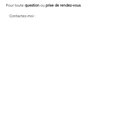
Pour toute
question
ou
prise de rendez-vous
.​
Contactez-moi :
- par
sms
ou
appel
au
06 69 96 12 25
.
- par
mail
via le
formulaire
ci-dessous.
Contactez-nous
Prénom
Nom de famille
E-mail
Rédigez un message
Envoyer