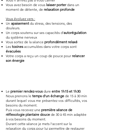
Vous n’arrivez pas à vous calmer
Vous avez besoin de vous
laisser porter
dans un
moment de détente, de
relaxation profonde
Vous évoluez vers :
Un
apaisement
du stress, des tensions, des
douleurs.
Un corps soutenu sur ses capacités d’
autorégulation
du système nerveux
Vous sortez de la séance
profondément relaxé
Les
toxines
accumulées dans votre corps sont
évacuées
Votre corps a reçu un coup de pouce pour
relancer
son énergie
L'accompagnement
Le
premier rendez-vous
dure
entre 1h15 et 1h30
.
Nous prenons le
temps d'un échange
de 15 à 30 min
durant lequel vous me présentez vos difficultés, vos
besoins du moment.
Puis vous recevez une
première séance de
réflexologie plantaire douce
de 30 à 45 min adaptée
à vos besoins du moment.
Durant cette séance je mets l'accent sur la
relaxation du corps pour lui permettre de restaurer