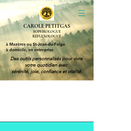
CAROLE PETITGAS
SOPHROLOGUE
REFLEXOLOGUE
à Mazères ou St-Jean-du-Falga
à domicile, en entreprise
Des outils personnalisés pour vivre
votre quotidien avec
sérénité, joie, confiance et vitalité.
Actualités